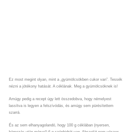
Ez most megint olyan, mint a „gyümölcsökben cukor van”. Tessék
nézni a jótékony hatását. A céklának. Meg a gyümölcsöknek is!
Amúgy pedig a recept úgy lett összedobva, hogy némelyest
lassítva is legyen a felszívódás, és amúgy sem pürésítettem
szarrá.
És az sem elhanyagolandó, hogy 100 g céklában (nyersen,
hámozás után mérve!) 6 g szénhidrát van. Abszolút nem vészes