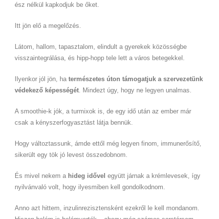
ész nélkül kapkodjuk be őket.
Itt jön elő a megelőzés.
Látom, hallom, tapasztalom, elindult a gyerekek közösségbe
visszaintegrálása, és hipp-hopp tele lett a város betegekkel.
Ilyenkor jól jön, ha
természetes úton támogatjuk a szervezetünk
védekező képességét
. Mindezt úgy, hogy ne legyen unalmas.
A smoothie-k jók, a turmixok is, de egy idő után az ember már
csak a kényszerfogyasztást látja bennük.
Hogy változtassunk, ámde ettől még legyen finom, immunerősítő,
sikerült egy tök jó levest összedobnom.
És mivel nekem a
hideg idővel
együtt járnak a krémlevesek, így
nyilvánvaló volt, hogy ilyesmiben kell gondolkodnom.
Anno azt hittem, inzulinrezisztensként ezekről le kell mondanom.