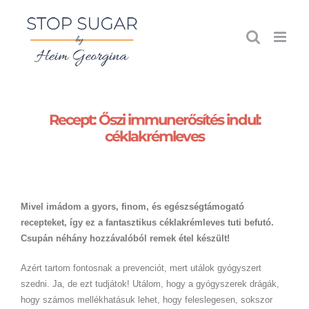
Kihagyás
Recept: Őszi immunerősítés indul:
céklakrémleves
Mivel imádom a gyors, finom, és egészségtámogató
recepteket, így ez a fantasztikus céklakrémleves tuti befutó.
Csupán néhány hozzávalóból remek étel készült!
Azért tartom fontosnak a prevenciót, mert utálok gyógyszert
szedni. Ja, de ezt tudjátok! Utálom, hogy a gyógyszerek drágák,
hogy számos mellékhatásuk lehet, hogy feleslegesen, sokszor