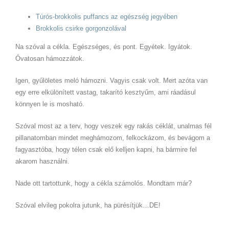
Túrós-brokkolis puffancs az egészség jegyében
Brokkolis csirke gorgonzolával
Na szóval a cékla. Egészséges, és pont. Egyétek. Igyátok.
Óvatosan hámozzátok.
Igen, gyűlöletes meló hámozni. Vagyis csak volt. Mert azóta van
egy erre elkülönített vastag, takarító kesztyűm, ami ráadásul
könnyen le is mosható.
Szóval most az a terv, hogy veszek egy rakás céklát, unalmas fél
pillanatomban mindet meghámozom, felkockázom, és bevágom a
fagyasztóba, hogy télen csak elő kelljen kapni, ha bármire fel
akarom használni.
Nade ott tartottunk, hogy a cékla számolós. Mondtam már?
Szóval elvileg pokolra jutunk, ha pürésítjük…DE!