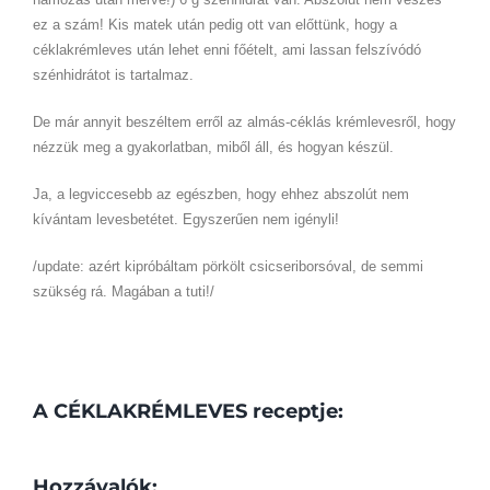
ez a szám! Kis matek után pedig ott van előttünk, hogy a
céklakrémleves után lehet enni főételt, ami lassan felszívódó
szénhidrátot is tartalmaz.
De már annyit beszéltem erről az almás-céklás krémlevesről, hogy
nézzük meg a gyakorlatban, miből áll, és hogyan készül.
Ja, a legviccesebb az egészben, hogy ehhez abszolút nem
kívántam levesbetétet. Egyszerűen nem igényli!
/update: azért kipróbáltam pörkölt csicseriborsóval, de semmi
szükség rá. Magában a tuti!/
A CÉKLAKRÉMLEVES receptje:
Hozzávalók: