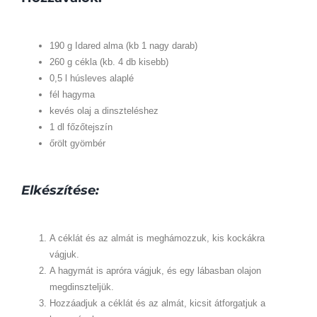
190 g Idared alma (kb 1 nagy darab)
260 g cékla (kb. 4 db kisebb)
0,5 l húsleves alaplé
fél hagyma
kevés olaj a dinszteléshez
1 dl főzőtejszín
őrölt gyömbér
Elkészítése:
A céklát és az almát is meghámozzuk, kis kockákra
vágjuk.
A hagymát is apróra vágjuk, és egy lábasban olajon
megdinszteljük.
Hozzáadjuk a céklát és az almát, kicsit átforgatjuk a