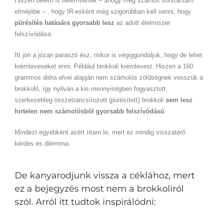
Hiszen belém is belémverték – ahogy még számos sorstársam
elméjébe – , hogy IR-esként még szigorúbban kell venni, hogy
pürésítés hatására gyorsabb lesz
az adott élelmiszer
felszívódása.
Itt jön a józan paraszti ész, mikor is végiggondoljuk, hogy de lehet
krémleveseket enni. Például brokkoli krémlevest. Hiszen a 160
grammos diéta elvei alapján nem számolós zöldségnek vesszük a
brokkolit, így nyilván a kis mennyiségben fogyasztott,
szerkezetileg összetrancsírozott (pürésített) brokkoli
sem lesz
hirtelen nem számolósból gyorsabb felszívódású
.
Mindezt egyébként azért írtam le, mert ez mindig visszatérő
kérdés és dilemma.
De kanyarodjunk vissza a céklához, mert
ez a bejegyzés most nem a brokkoliról
szól. Arról itt tudtok inspirálódni: