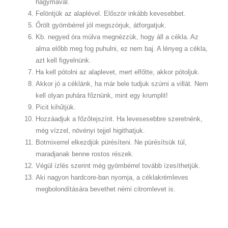
hagymával.
Felöntjük az alaplével. Először inkább kevesebbet.
Őrölt gyömbérrel jól megszórjuk, átforgatjuk.
Kb. negyed óra múlva megnézzük, hogy áll a cékla. Az
alma előbb meg fog puhulni, ez nem baj. A lényeg a cékla,
azt kell figyelnünk.
Ha kell pótolni az alaplevet, mert elfőtte, akkor pótoljuk.
Akkor jó a céklánk, ha már bele tudjuk szúrni a villát. Nem
kell olyan puhára főznünk, mint egy krumplit!
Picit kihűtjük.
Hozzáadjuk a főzőtejszínt. Ha levesesebbre szeretnénk,
még vízzel, növényi tejjel higithatjuk.
Botmixerrel elkezdjük pürésíteni. Ne pürésítsük túl,
maradjanak benne rostos részek.
Végül ízlés szerint még gyömbérrel tovább ízesíthetjük.
Aki nagyon hardcore-ban nyomja, a céklakrémleves
megbolondítására bevethet némi citromlevet is.