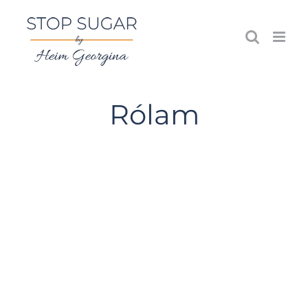
Kihagyás
Rólam