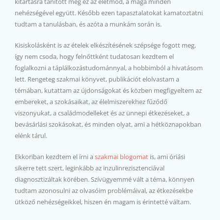
kitartásra tanított meg ez az életmód, a maga minden
nehézségével együtt. Később ezen tapasztalatokat kamatoztatni
tudtam a tanulásban, és azóta a munkám során is.
Kisiskolásként is az ételek elkészítésének szépsége fogott meg,
így nem csoda, hogy felnőttként tudatosan kezdtem el
foglalkozni a táplálkozástudománnyal, a hobbimból a hivatásom
lett. Rengeteg szakmai könyvet, publikációt elolvastam a
témában, kutattam az újdonságokat és közben megfigyeltem az
embereket, a szokásaikat, az élelmiszerekhez fűződő
viszonyukat, a családmodelleket és az ünnepi étkezéseket, a
bevásárlási szokásokat, és minden olyat, ami a hétköznapokban
elénk tárul.
Ekkoriban kezdtem el írni a
szakmai blogomat
is, ami óriási
sikerre tett szert, leginkább az inzulinrezisztenciával
diagnosztizáltak körében. Szívügyemmé vált a téma, könnyen
tudtam azonosulni az olvasóim problémáival, az étkezésekbe
ütköző nehézségeikkel, hiszen én magam is érintetté váltam.