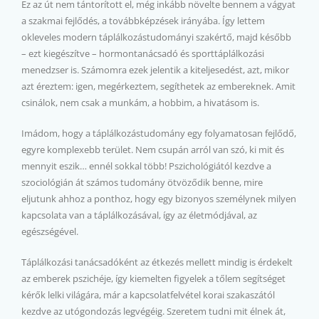
Ez az út nem tántorított el, még inkább növelte bennem a vágyat
a szakmai fejlődés, a továbbképzések irányába. Így lettem
okleveles modern táplálkozástudományi szakértő, majd később
– ezt kiegészítve – hormontanácsadó és sporttáplálkozási
menedzser is. Számomra ezek jelentik a kiteljesedést, azt, mikor
azt éreztem: igen, megérkeztem, segíthetek az embereknek. Amit
csinálok, nem csak a munkám, a hobbim, a hivatásom is.
Imádom, hogy a táplálkozástudomány egy folyamatosan fejlődő,
egyre komplexebb terület. Nem csupán arról van szó, ki mit és
mennyit eszik… ennél sokkal több! Pszichológiától kezdve a
szociológián át számos tudomány ötvöződik benne, mire
eljutunk ahhoz a ponthoz, hogy egy bizonyos személynek milyen
kapcsolata van a táplálkozásával, így az életmódjával, az
egészségével.
Táplálkozási tanácsadóként az étkezés mellett mindig is érdekelt
az emberek pszichéje, így kiemelten figyelek a tőlem segítséget
kérők lelki világára, már a kapcsolatfelvétel korai szakaszától
kezdve az utógondozás legvégéig. Szeretem tudni mit élnek át,