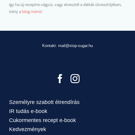
így ha új receptre vágysz, vagy elvesztél a diéták útvesztőjében,
irány a
blog menü
!
Kontakt: mail@stop-sugar.hu
Személyre szabott étrendírás
IR tudás e-book
Cukormentes recept e-book
Kedvezmények