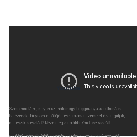
Youtube
Szeretnéd látni, milyen az, mikor egy bloggeranyuka otthonába
betévedek, kinyitom a hűtőjét, és szakmai szemmel átvizsgáljuk,
mit eszik a család? Nézd meg az alábbi YouTube videót!
/a videó második felében pedig anyuka is kap saját útmutatót!/