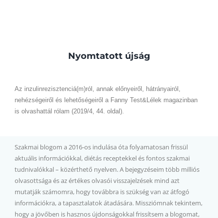
Nyomtatott újság
Az inzulinrezisztenciá(m)ról, annak előnyeiről, hátrányairól,
nehézségeiről és lehetőségeiről a Fanny Test&Lélek magazinban
is olvashattál rólam (2019/4, 44. oldal).
Szakmai blogom a 2016-os indulása óta folyamatosan frissül
aktuális információkkal, diétás receptekkel és fontos szakmai
tudnivalókkal – közérthető nyelven. A bejegyzéseim több milliós
olvasottsága és az értékes olvasói visszajelzések mind azt
mutatják számomra, hogy továbbra is szükség van az átfogó
információkra, a tapasztalatok átadására. Missziómnak tekintem,
hogy a jövőben is hasznos újdonságokkal frissítsem a blogomat,