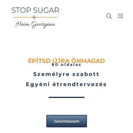
Kihagyás
ÉPÍTSD ÚJRA ÖNMAGAD
80 oldalas
Személyre szabott
Egyéni étrendtervezés
Jelentkezem