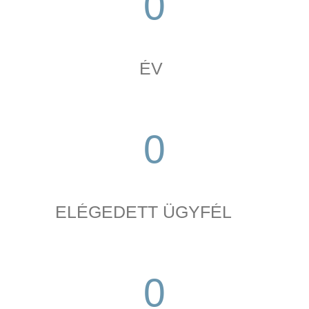
0
ÉV
ÉV
0
ÉV
ELÉGEDETT ÜGYFÉL
0