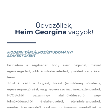
Üdvözöllek,
Heim Georgina
vagyok!
MODERN TÁPLÁLKOZÁSTUDOMÁNYI
SZAKÉRTŐKÉNT
biztosítom a segítséget, hogy elérd céljaidat, melyet
egészségedért, jobb komfortérzetedért, jövődért vagy kész
tenni.
Tűzd ki célul a fogyást, hízást (izomtömeg növelést),
egészségmegőrzést, vagy legyen szó inzulinrezisztenciádról,
PCOS-dről, pajzsmirigy alulműködésedről vagy
túlműködésedről, ételallergiádról, ételintoleranciádról,
mentes étkezéseidről, szakmai tudásommal megtaláljuk a