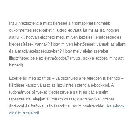
Inzulinrezisztencia miatt keresed a finomabbnál finomabb
cukormentes recepteket?
Tudod egyáltalán mi az IR,
hogyan
alakul ki, hogyan előzhető meg, milyen kezelési lehetőségek és
kiegészítések vannak? Hogy milyen lehetőségek vannak az állami
és a magánegészségügyben? Hogy mely élelmiszereket
illesztheted bele az életmódodba? (nyugi, sokkal többet, mint azt
hinnéd!)
Ezekre és még számos – valószínűleg a te fejedben is keringő –
kérdésre kapsz választ az Inzulinrezisztencia e-book-ból. A
tudományos tényeket kiegészítve a saját és pácienseim
tapasztalatai alapján állítottam össze; diagramokkal, színes
ábrákkal és fotókkal, táblázatokkal, és mintaétrenddel.
Az e-book
oldalát itt találod!