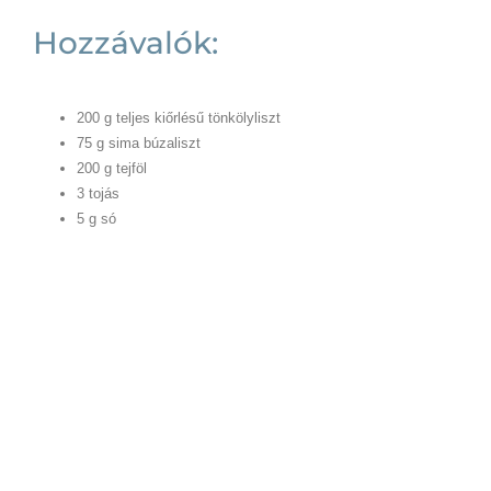
Hozzávalók:
200 g teljes kiőrlésű tönkölyliszt
75 g sima búzaliszt
200 g tejföl
3 tojás
5 g só