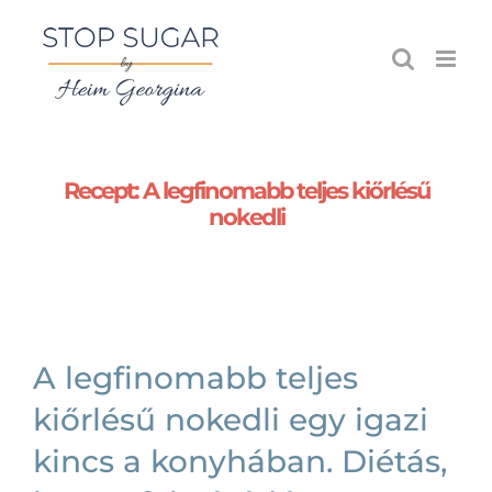
Kihagyás
Recept: A legfinomabb teljes kiőrlésű
nokedli
A legfinomabb teljes
kiőrlésű nokedli egy igazi
kincs a konyhában. Diétás,