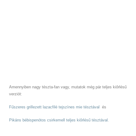
Amennyiben nagy tészta-fan vagy, mutatok még pár teljes kiőrlésű
verziót:
Fűszeres grillezett lazacfilé tejszínes mie tésztával
és
Pikáns bébispenótos csirkemell teljes kiőrlésű tésztával.