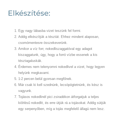
Elkészítése:
Egy nagy lábasba vizet teszünk fel forrni.
Addig elkészítjük a tésztát. Ehhez mindent alaposan,
csomómentesre összekeverünk.
Amikor a víz forr, nokedliszaggatóval egy adagot
kiszaggatunk, úgy, hogy a forró vízbe essenek a kis
tésztagaluskák.
Érdemes nem telenyomni nokedlivel a vizet, hogy legyen
helyünk megkavarni.
1-2 percen belül gyorsan megfőnek.
Már csak ki kell szednünk, lecsöpögtetnünk, és kész is
vagyunk.
Tojásos nokedlinél pici zsiradékon átforgatjuk a teljes
kiőrlésű nokedlit, és erre ütjük rá a tojásokat. Addig sütjük
egy serpenyőben, míg a tojás megfelelő állagú nem lesz.