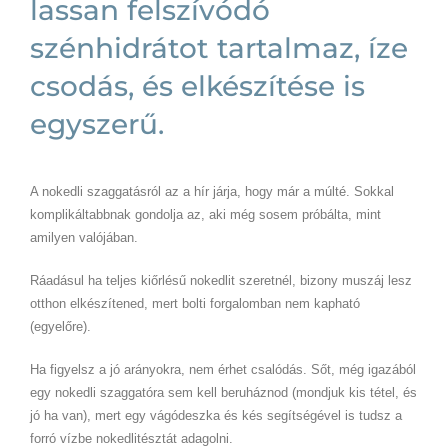
lassan felszívódó
szénhidrátot tartalmaz, íze
csodás, és elkészítése is
egyszerű.
A nokedli szaggatásról az a hír járja, hogy már a múlté. Sokkal
komplikáltabbnak gondolja az, aki még sosem próbálta, mint
amilyen valójában.
Ráadásul ha teljes kiőrlésű nokedlit szeretnél, bizony muszáj lesz
otthon elkészítened, mert bolti forgalomban nem kapható
(egyelőre).
Ha figyelsz a jó arányokra, nem érhet csalódás. Sőt, még igazából
egy nokedli szaggatóra sem kell beruháznod (mondjuk kis tétel, és
jó ha van), mert egy vágódeszka és kés segítségével is tudsz a
forró vízbe nokedlitésztát adagolni.