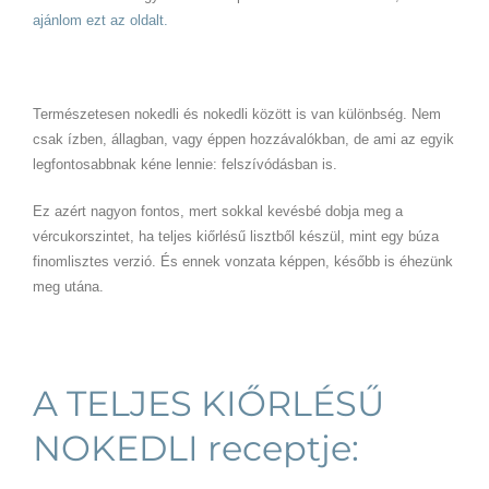
ajánlom ezt az oldalt.
Természetesen nokedli és nokedli között is van különbség. Nem
csak ízben, állagban, vagy éppen hozzávalókban, de ami az egyik
legfontosabbnak kéne lennie: felszívódásban is.
Ez azért nagyon fontos, mert sokkal kevésbé dobja meg a
vércukorszintet, ha teljes kiőrlésű lisztből készül, mint egy búza
finomlisztes verzió. És ennek vonzata képpen, később is éhezünk
meg utána.
A TELJES KIŐRLÉSŰ
NOKEDLI receptje: