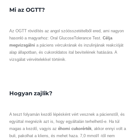
Mi az OGTT?
Az OGTT rövidítés az angol szóösszetételből ered, ami nagyon
hasonló a magyarhoz: Oral GlucoseTolerance Test.
Célja
megvizsgálni
a páciens vércukrának és inzulinjának reakcióját
alap állapotban, és cukoroldatos ital bevitelének hatására. A
vizsgálat vérvételekkel történik.
Hogyan zajlik?
A teszt folyamán kezdő lépésként vért vesznek a pácienstől, és
egyúttal megnézik azt is, hogy egyáltalán terhelhető-e. Ha túl
magas a kezdő, vagyis az
éhomi cukorérték
, akkor ennyi volt a
buli, pakolhat a kliens, és mehet haza. 7,0 mmol/l -től nem