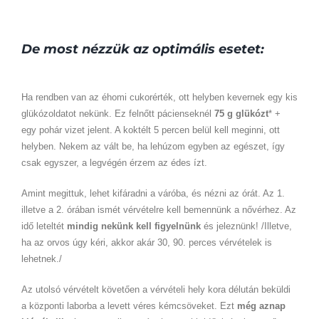
De most nézzük az optimális esetet:
Ha rendben van az éhomi cukorérték, ott helyben kevernek egy kis
glükózoldatot nekünk. Ez felnőtt pácienseknél
75 g glükózt
* +
egy pohár vizet jelent. A koktélt 5 percen belül kell meginni, ott
helyben. Nekem az vált be, ha lehúzom egyben az egészet, így
csak egyszer, a legvégén érzem az édes ízt.
Amint megittuk, lehet kifáradni a váróba, és nézni az órát. Az 1.
illetve a 2. órában ismét vérvételre kell bemennünk a nővérhez. Az
idő leteltét
mindig nekünk kell figyelnünk
és jeleznünk! /Illetve,
ha az orvos úgy kéri, akkor akár 30, 90. perces vérvételek is
lehetnek./
Az utolsó vérvételt követően a vérvételi hely kora délután beküldi
a központi laborba a levett véres kémcsöveket. Ezt
még aznap