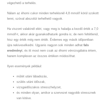
végezhető a terhelés.
Nálam az éhomi cukor minden terhelésnél 4,8 mmol/l körül szokott
lenni, szóval abszolút terhelhető vagyok.
Ha viszont valakinél eléri, vagy meg is haladja a kezdő érték a 7,0
mmol/l-t, akkor akár gyanakodhatunk gondra is; de nem feltétlenül,
hisz egy érték még nem érték. Érdemes egy másik időpontban
újra nekiveselkedni. Ugyanis nagyon sok minden adhat
fals
eredmény
t, és itt most nem csak az éhomi vérvizsgálatra értem,
hanem komplexen az összes értéken módosíthat.
Ilyen események például:
műtét utáni lábadozás,
szülés utáni időszak,
vizsgaidőszakos stresszhelyzet,
és minden olyan, amikor a szervezet nagyobb stressznek
van kitéve.