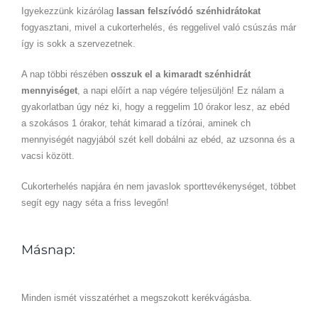
Igyekezzünk kizárólag
lassan felszívódó szénhidrátokat
fogyasztani, mivel a cukorterhelés, és reggelivel való csúszás már
így is sokk a szervezetnek.
A nap többi részében
osszuk el a kimaradt szénhidrát
mennyiséget
, a napi előírt a nap végére teljesüljön! Ez nálam a
gyakorlatban úgy néz ki, hogy a reggelim 10 órakor lesz, az ebéd
a szokásos 1 órakor, tehát kimarad a tízórai, aminek ch
mennyiségét nagyjából szét kell dobálni az ebéd, az uzsonna és a
vacsi között.
Cukorterhelés napjára én nem javaslok sporttevékenységet, többet
segít egy nagy séta a friss levegőn!
Másnap:
Minden ismét visszatérhet a megszokott kerékvágásba.