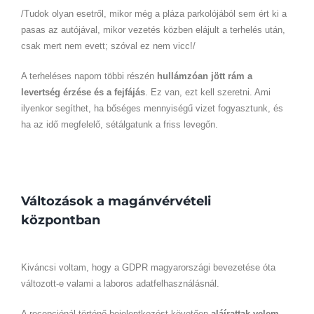
/Tudok olyan esetről, mikor még a pláza parkolójából sem ért ki a
pasas az autójával, mikor vezetés közben elájult a terhelés után,
csak mert nem evett; szóval ez nem vicc!/
A terheléses napom többi részén
hullámzóan jött rám a
levertség érzése és a fejfájás
. Ez van, ezt kell szeretni. Ami
ilyenkor segíthet, ha bőséges mennyiségű vizet fogyasztunk, és
ha az idő megfelelő, sétálgatunk a friss levegőn.
Változások a magánvérvételi
központban
Kiváncsi voltam, hogy a GDPR magyarországi bevezetése óta
változott-e valami a laboros adatfelhasználásnál.
A recepciónál történő bejelentkezést követően
aláírattak velem