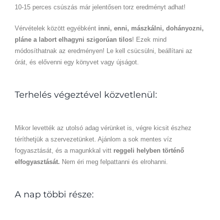
10-15 perces csúszás már jelentősen torz eredményt adhat!
Vérvételek között egyébként
inni, enni, mászkálni, dohányozni,
pláne a labort elhagyni szigorúan tilos
! Ezek mind
módosíthatnak az eredményen! Le kell csücsülni, beállítani az
órát, és elővenni egy könyvet vagy újságot.
Terhelés végeztével közvetlenül:
Mikor levették az utolsó adag vérünket is, végre kicsit észhez
téríthetjük a szervezetünket. Ajánlom a sok mentes víz
fogyasztását, és a magunkkal vitt
reggeli helyben történő
elfogyasztását.
Nem éri meg felpattanni és elrohanni.
A nap többi része: