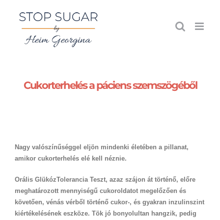
Kihagyás
Cukorterhelés a páciens szemszögéből
Nagy valószínűséggel eljön mindenki életében a pillanat,
amikor cukorterhelés elé kell néznie.
Orális GlükózTolerancia Teszt, azaz szájon át történő, előre
meghatározott mennyiségű cukoroldatot megelőzően és
követően, vénás vérből történő cukor-, és gyakran inzulinszint
kiértékelésének eszköze. Tök jó bonyolultan hangzik, pedig