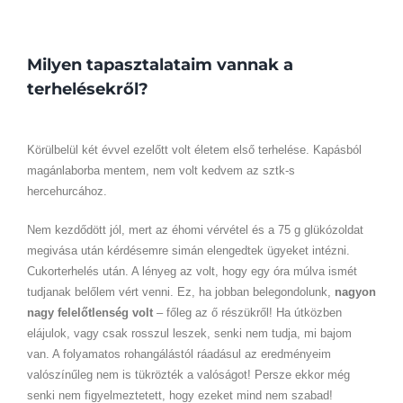
Milyen tapasztalataim vannak a
terhelésekről?
Körülbelül két évvel ezelőtt volt életem első terhelése. Kapásból
magánlaborba mentem, nem volt kedvem az sztk-s
hercehurcához.
Nem kezdődött jól, mert az éhomi vérvétel és a 75 g glükózoldat
megivása után kérdésemre simán elengedtek ügyeket intézni.
Cukorterhelés után. A lényeg az volt, hogy egy óra múlva ismét
tudjanak belőlem vért venni. Ez, ha jobban belegondolunk,
nagyon
nagy felelőtlenség volt
– főleg az ő részükről! Ha útközben
elájulok, vagy csak rosszul leszek, senki nem tudja, mi bajom
van. A folyamatos rohangálástól ráadásul az eredményeim
valószínűleg nem is tükrözték a valóságot! Persze ekkor még
senki nem figyelmeztetett, hogy ezeket mind nem szabad!