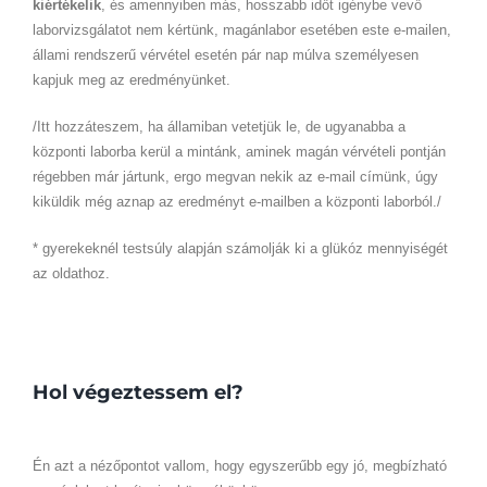
kiértékelik
, és amennyiben más, hosszabb időt igénybe vevő
laborvizsgálatot nem kértünk, magánlabor esetében este e-mailen,
állami rendszerű vérvétel esetén pár nap múlva személyesen
kapjuk meg az eredményünket.
/Itt hozzáteszem, ha államiban vetetjük le, de ugyanabba a
központi laborba kerül a mintánk, aminek magán vérvételi pontján
régebben már jártunk, ergo megvan nekik az e-mail címünk, úgy
kiküldik még aznap az eredményt e-mailben a központi laborból./
* gyerekeknél testsúly alapján számolják ki a glükóz mennyiségét
az oldathoz.
Hol végeztessem el?
Én azt a nézőpontot vallom, hogy egyszerűbb egy jó, megbízható