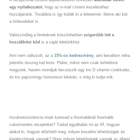
egy nyilatkozatot
, hogy az e-mail címem kezeléséhez
hozzájárulok. Továbbra is így küldik ki a leleteimet, illetve aki kér,
a hírleveleket is.
Valószínűleg a fentieknek köszönhetően
szigorúbb lett a
hozzáférési kód
is a saját leletünkhöz.
Ami nem változott, az a
15%-os kedvezmény
, ami bevallom néha
jelentős összeg tud lenni. Pláne, mikor nem csak terhelésre
megyünk, hanem mondjuk becsúszik egy kis D vitamin csekkolás,
és kis pajzsmirigy hormonsor lekérés; s még ki tudja mik.
Inzulinrezisztencia miatt keresed a finomabbnál finomabb
cukormentes recepteket? Tudod egyáltalán mi az IR, hogyan
alakul ki, hogyan előzhető meg, milyen kezelési lehetőségek és
kiegészítések vannak? Hogy milyen lehetőségek vannak az állami