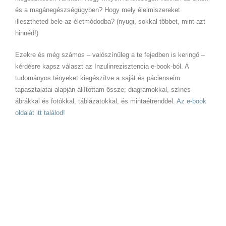
és a magánegészségügyben? Hogy mely élelmiszereket
illesztheted bele az életmódodba? (nyugi, sokkal többet, mint azt
hinnéd!)
Ezekre és még számos – valószínűleg a te fejedben is keringő –
kérdésre kapsz választ az Inzulinrezisztencia e-book-ból. A
tudományos tényeket kiegészítve a saját és pácienseim
tapasztalatai alapján állítottam össze; diagramokkal, színes
ábrákkal és fotókkal, táblázatokkal, és mintaétrenddel.
Az e-book
oldalát itt találod!