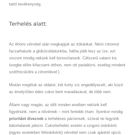
tartó tevékenység.
Terhelés alatt:
Az éhomi vérvétel után megkapjuk az itókánkat. Némi citromot
facsarhatunk a glükózoldatunkba, hátha jobb lesz az íze; ezt
viszont mindig nekünk kell biztosítanunk. Célszerű valami kis
üvegbe előre kifacsarni otthon, nem ott parádézni, esetleg mindent
szétfröcskölni a citromlével:)
Miután megittuk az oldatot, két korty víz engedélyezett, aki küzd
az émelyítően édes cukor bent maradásával, de több nem.
Állami vagy magán, az időt minden esetben nekünk kell
figyelnünk, nem a nővérnek – mint fentebb írtam. Ilyenkor mindig
prioritást élveznek
a terheléses páciensek, szóval ne legyünk
bátortalanok jelezni. Cukorterhelés esetén a szigorú óránkénti
(egyes esetekben félóránkénti) vérvétel nem csak ajánlott opció.