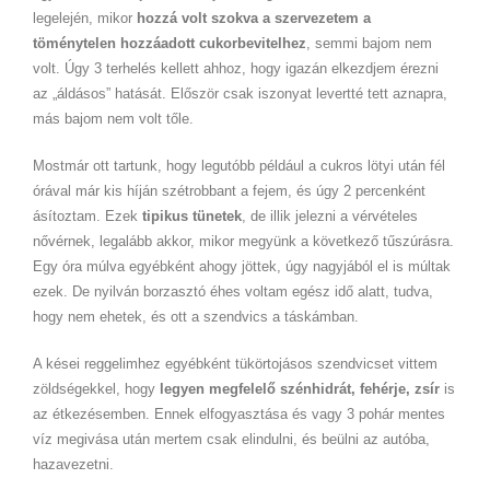
legelején, mikor
hozzá volt szokva a szervezetem a
töménytelen hozzáadott cukorbevitelhez
, semmi bajom nem
volt. Úgy 3 terhelés kellett ahhoz, hogy igazán elkezdjem érezni
az „áldásos” hatását. Először csak iszonyat levertté tett aznapra,
más bajom nem volt tőle.
Mostmár ott tartunk, hogy legutóbb például a cukros lötyi után fél
órával már kis híján szétrobbant a fejem, és úgy 2 percenként
ásítoztam. Ezek
tipikus tünetek
, de illik jelezni a vérvételes
nővérnek, legalább akkor, mikor megyünk a következő tűszúrásra.
Egy óra múlva egyébként ahogy jöttek, úgy nagyjából el is múltak
ezek. De nyilván borzasztó éhes voltam egész idő alatt, tudva,
hogy nem ehetek, és ott a szendvics a táskámban.
A kései reggelimhez egyébként tükörtojásos szendvicset vittem
zöldségekkel, hogy
legyen megfelelő szénhidrát, fehérje, zsír
is
az étkezésemben. Ennek elfogyasztása és vagy 3 pohár mentes
víz megivása után mertem csak elindulni, és beülni az autóba,
hazavezetni.