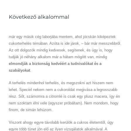
Következő alkalommal
már egy másik cég laborjába mentem, ahol jócskán kiképeztek
cukorterhelés témában. Azóta is ide járok, – bár már messzebbről.
Az ott dolgozók mindig kedvesek, segítenek, és úgy is, hogy
tudják jó néhány alkalom már a hátam mögött van, mindig
elmondják a biztonság kedvéért a tudnivalókat és a
szabályokat
.
A terhelés mindenhol terhelés, és megszokni azt hiszem nem
lehet. Speciel nekem nem a cukoroldat megivása a legrosszabb
rész. Sőt, számomra a citromlé is csak egy plusz macera, így én
nem szoktam élni vele (egyszer próbáltam). Nem mondom, hogy
finom, de simán lehúzom.
Viszont ahogy egyre távolabb kerülök a cukros életemtől, úgy
egyre több tünet jön elő az ilyen vizsgálatok alkalmával. A