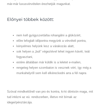
már-már luxusvérvételen érezhetjük magunkat.
Előnyei többek között:
nem kell gyógyszertárba rohangálni a glükózért,
előre lefoglalt időpontra megyünk a vérvételi pontra,
kényelmes helyünk lesz a várakozás alatt,
sok helyen a „buli” végeztével lehet ingyen kávét, teát
fogyasztani,
estére általában már küldik is a leletet e-mailen,
rengeteg helyen szombaton is vesznek vért, így még a
munkahelyről sem kell elkéreckedni arra a fél napra
Szóval mindkettőnél van pro és kontra, ki-ki döntsön maga, mit
tud intézni az eü. rendszerben, illetve mit bírnak az
idegei/pénztárcája.