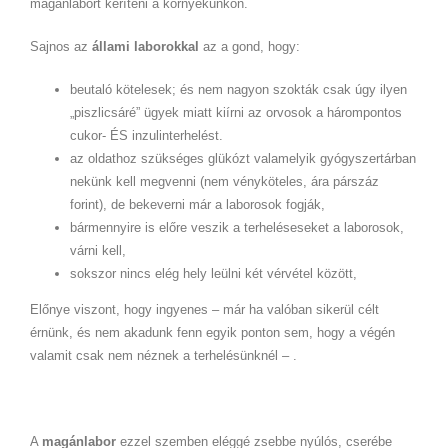
magánlabort keríteni a környékünkön.
Sajnos az
állami laborokkal
az a gond, hogy:
beutaló kötelesek; és nem nagyon szokták csak úgy ilyen
„piszlicsáré” ügyek miatt kiírni az orvosok a hárompontos
cukor- ÉS inzulinterhelést.
az oldathoz szükséges glükózt valamelyik gyógyszertárban
nekünk kell megvenni (nem vényköteles, ára párszáz
forint), de bekeverni már a laborosok fogják,
bármennyire is előre veszik a terheléseseket a laborosok,
várni kell,
sokszor nincs elég hely leülni két vérvétel között,
Előnye viszont, hogy ingyenes – már ha valóban sikerül célt
érnünk, és nem akadunk fenn egyik ponton sem, hogy a végén
valamit csak nem néznek a terhelésünknél – .
A
magánlabor
ezzel szemben eléggé zsebbe nyúlós, cserébe