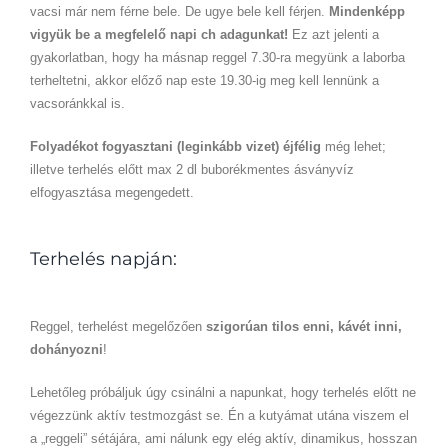
vacsi már nem férne bele. De ugye bele kell férjen.
Mindenképp
vigyük be a megfelelő napi ch adagunkat!
Ez azt jelenti a
gyakorlatban, hogy ha másnap reggel 7.30-ra megyünk a laborba
terheltetni, akkor előző nap este 19.30-ig meg kell lennünk a
vacsoránkkal is.
Folyadékot fogyasztani (leginkább vizet) éjfélig
még lehet;
illetve terhelés előtt max 2 dl buborékmentes ásványvíz
elfogyasztása megengedett.
Terhelés napján:
Reggel, terhelést megelőzően
szigorúan tilos enni, kávét inni,
dohányozni
!
Lehetőleg próbáljuk úgy csinálni a napunkat, hogy terhelés előtt ne
végezzünk aktív testmozgást se. Én a kutyámat utána viszem el
a „reggeli” sétájára, ami nálunk egy elég aktív, dinamikus, hosszan