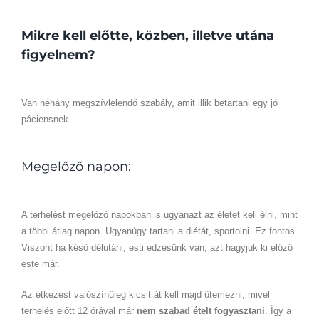
Mikre kell előtte, közben, illetve utána
figyelnem?
Van néhány megszívlelendő szabály, amit illik betartani egy jó
páciensnek.
Megelőző napon:
A terhelést megelőző napokban is ugyanazt az életet kell élni, mint
a többi átlag napon. Ugyanúgy tartani a diétát, sportolni. Ez fontos.
Viszont ha késő délutáni, esti edzésünk van, azt hagyjuk ki előző
este már.
Az étkezést valószínűleg kicsit át kell majd ütemezni, mivel
terhelés előtt 12 órával már
nem szabad ételt fogyasztani
. Így a