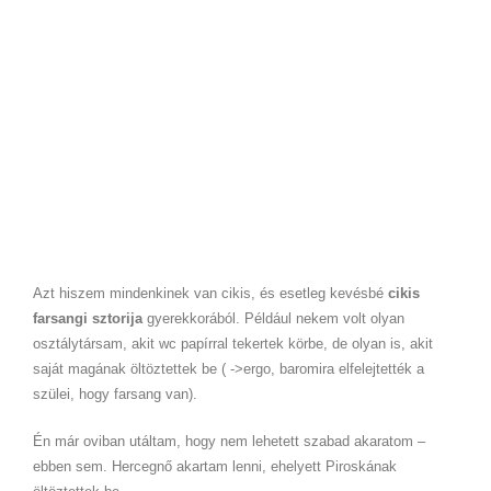
Azt hiszem mindenkinek van cikis, és esetleg kevésbé
cikis
farsangi sztorija
gyerekkorából. Például nekem volt olyan
osztálytársam, akit wc papírral tekertek körbe, de olyan is, akit
saját magának öltöztettek be ( ->ergo, baromira elfelejtették a
szülei, hogy farsang van).
Én már oviban utáltam, hogy nem lehetett szabad akaratom –
ebben sem. Hercegnő akartam lenni, ehelyett Piroskának