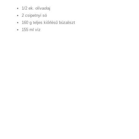
1/2 ek. olívaolaj
2 csipetnyi só
160 g teljes kiőrlésű búzaliszt
155 ml víz