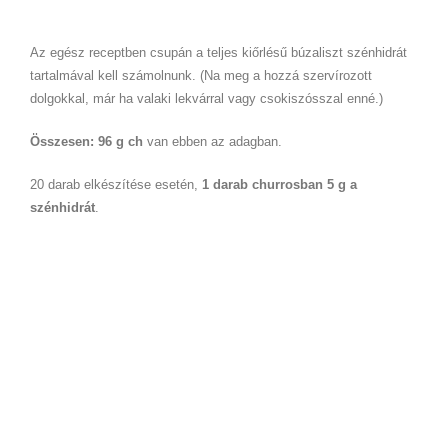
Az egész receptben csupán a teljes kiőrlésű búzaliszt szénhidrát
tartalmával kell számolnunk. (Na meg a hozzá szervírozott
dolgokkal, már ha valaki lekvárral vagy csokiszósszal enné.)
Összesen: 96 g ch
van ebben az adagban.
20 darab elkészítése esetén,
1 darab churrosban
5 g a
szénhidrát
.