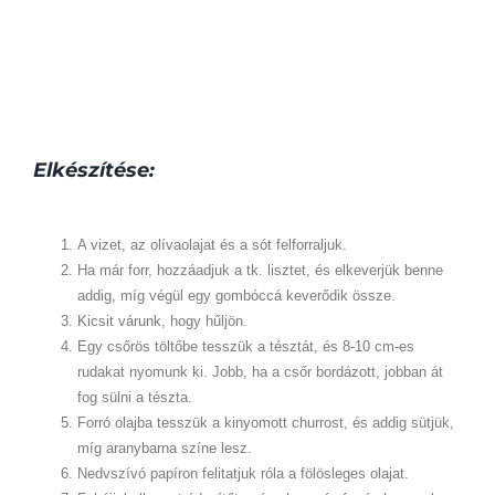
Elkészítése:
A vizet, az olívaolajat és a sót felforraljuk.
Ha már forr, hozzáadjuk a tk. lisztet, és elkeverjük benne
addig, míg végül egy gombóccá keverődik össze.
Kicsit várunk, hogy hűljön.
Egy csőrös töltőbe tesszük a tésztát, és 8-10 cm-es
rudakat nyomunk ki. Jobb, ha a csőr bordázott, jobban át
fog sülni a tészta.
Forró olajba tesszük a kinyomott churrost, és addig sütjük,
míg aranybarna színe lesz.
Nedvszívó papíron felitatjuk róla a fölösleges olajat.