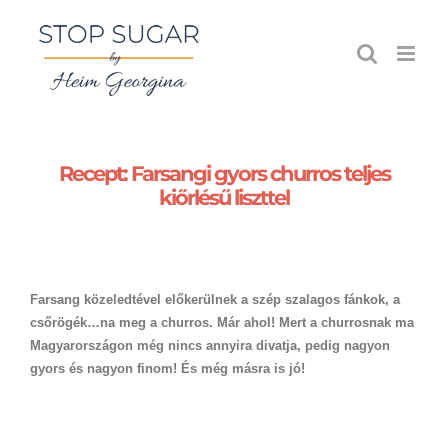
Kihagyás
Recept: Farsangi gyors churros teljes
kiőrlésű liszttel
Farsang közeledtével előkerülnek a szép szalagos fánkok, a
csőrögék…na meg a churros. Már ahol! Mert a churrosnak ma
Magyarországon még nincs annyira divatja, pedig nagyon
gyors és nagyon finom! És még másra is jó!