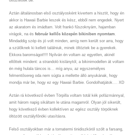
öltöztettek be.
Aztán általánosban első osztályosként kivertem a hisztit, hogy én
akkor is Hawaii Barbie leszek és kész, ebből nem engedek. Nyert
az akaratom és imádtam. Volt frankó fűszoknyám, hajamban
virágok, na és
február kellős közepén bikiniben nyomtam
.
Mindaddig szép és jó volt minden, amíg nem került sor arra, hogy
a szülőknek ki kellett találniuk, minek öltöztek be a gyerekek.
Ekkora baromságot!!!! Nyilván én voltam az egyetlen, akinél
ellőttek mindent: a strandoló kislánytól, a bikinimodellen át voltam
én még hulala táncos is… míg anyu, az egyszemélyes
felmentősereg oda nem súgta a mellette álló anyukának, hogy
mondja már be, hogy ez egy Hawaii Barbie. Gondolhatjátok…. XD
Aztán rá következő évben Törpilla voltam totál kék pofázmánnyal,
amit három napig sikáltam le utána magamról. Olyan jól sikerült,
hogy következő évben kollektíven az egész osztály törpöknek
öltözött osztályfőnöki utasításra.
Felső osztályokban már a tornatermi tinidiszkóról szólt a farsang,