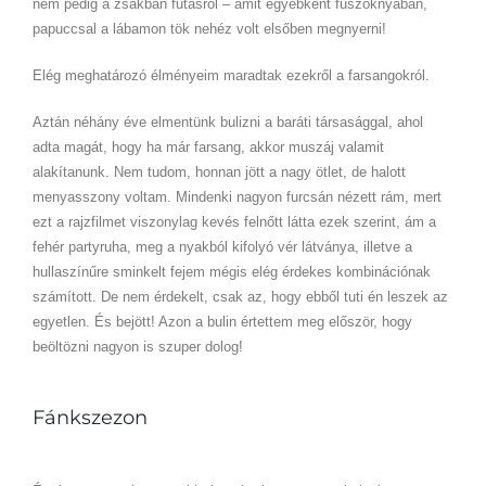
nem pedig a zsákban futásról – amit egyébként fűszoknyában,
papuccsal a lábamon tök nehéz volt elsőben megnyerni!
Elég meghatározó élményeim maradtak ezekről a farsangokról.
Aztán néhány éve elmentünk bulizni a baráti társasággal, ahol
adta magát, hogy ha már farsang, akkor muszáj valamit
alakítanunk. Nem tudom, honnan jött a nagy ötlet, de halott
menyasszony voltam. Mindenki nagyon furcsán nézett rám, mert
ezt a rajzfilmet viszonylag kevés felnőtt látta ezek szerint, ám a
fehér partyruha, meg a nyakból kifolyó vér látványa, illetve a
hullaszínűre sminkelt fejem mégis elég érdekes kombinációnak
számított. De nem érdekelt, csak az, hogy ebből tuti én leszek az
egyetlen. És bejött! Azon a bulin értettem meg először, hogy
beöltözni nagyon is szuper dolog!
Fánkszezon