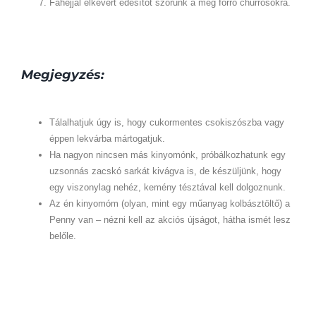
Fahéjjal elkevert édesítőt szórunk a még forró churrosokra.
Megjegyzés:
Tálalhatjuk úgy is, hogy cukormentes csokiszószba vagy
éppen lekvárba mártogatjuk.
Ha nagyon nincsen más kinyomónk, próbálkozhatunk egy
uzsonnás zacskó sarkát kivágva is, de készüljünk, hogy
egy viszonylag nehéz, kemény tésztával kell dolgoznunk.
Az én kinyomóm (olyan, mint egy műanyag kolbásztöltő) a
Penny van – nézni kell az akciós újságot, hátha ismét lesz
belőle.