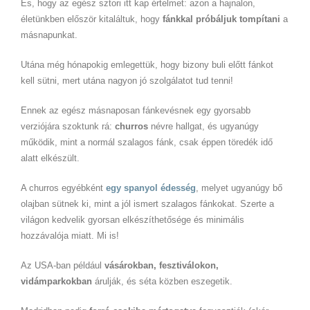
És, hogy az egész sztori itt kap értelmet: azon a hajnalon,
életünkben először kitaláltuk, hogy
fánkkal próbáljuk tompítani
a
másnapunkat.
Utána még hónapokig emlegettük, hogy bizony buli előtt fánkot
kell sütni, mert utána nagyon jó szolgálatot tud tenni!
Ennek az egész másnaposan fánkevésnek egy gyorsabb
verziójára szoktunk rá:
churros
névre hallgat, és ugyanúgy
működik, mint a normál szalagos fánk, csak éppen töredék idő
alatt elkészült.
A churros egyébként
egy spanyol édesség
, melyet ugyanúgy bő
olajban sütnek ki, mint a jól ismert szalagos fánkokat. Szerte a
világon kedvelik gyorsan elkészíthetősége és minimális
hozzávalója miatt. Mi is!
Az USA-ban például
vásárokban, fesztiválokon,
vidámparkokban
árulják, és séta közben eszegetik.