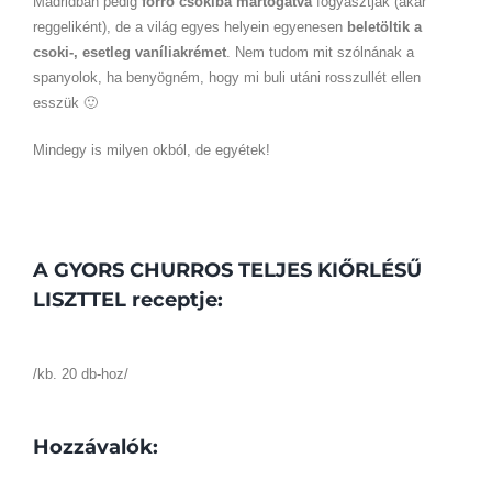
Madridban pedig
forró csokiba mártogatva
fogyasztják (akár
reggeliként), de a világ egyes helyein egyenesen
beletöltik a
csoki-, esetleg vaníliakrémet
. Nem tudom mit szólnának a
spanyolok, ha benyögném, hogy mi buli utáni rosszullét ellen
esszük 🙂
Mindegy is milyen okból, de egyétek!
A GYORS CHURROS TELJES KIŐRLÉSŰ
LISZTTEL receptje:
/kb. 20 db-hoz/
Hozzávalók: