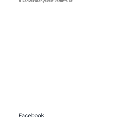
A kedvezményekért kattints rá!
Facebook