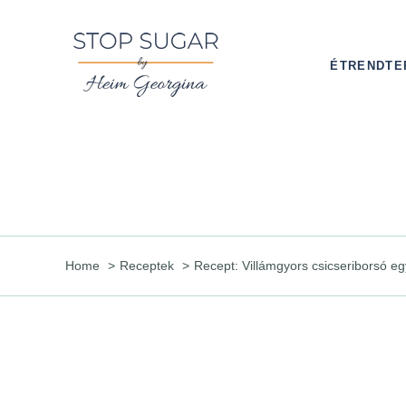
Kihagyás
ÉTRENDTE
Home
Receptek
Recept: Villámgyors csicseriborsó eg