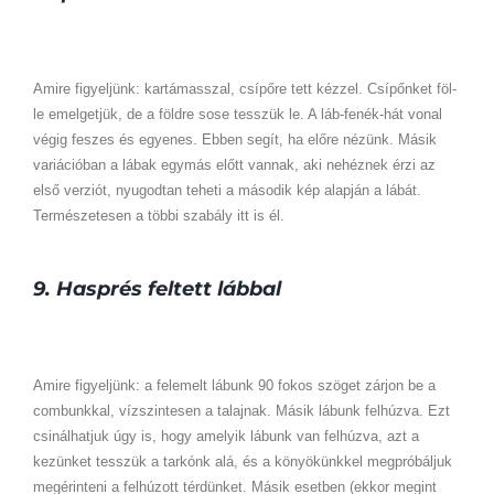
Amire figyeljünk: kartámasszal, csípőre tett kézzel. Csípőnket föl-
le emelgetjük, de a földre sose tesszük le. A láb-fenék-hát vonal
végig feszes és egyenes. Ebben segít, ha előre nézünk. Másik
variációban a lábak egymás előtt vannak, aki nehéznek érzi az
első verziót, nyugodtan teheti a második kép alapján a lábát.
Természetesen a többi szabály itt is él.
9. Hasprés feltett lábbal
Amire figyeljünk: a felemelt lábunk 90 fokos szöget zárjon be a
combunkkal, vízszintesen a talajnak. Másik lábunk felhúzva. Ezt
csinálhatjuk úgy is, hogy amelyik lábunk van felhúzva, azt a
kezünket tesszük a tarkónk alá, és a könyökünkkel megpróbáljuk
megérinteni a felhúzott térdünket. Másik esetben (ekkor megint