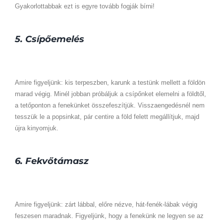
Gyakorlottabbak ezt is egyre tovább fogják bírni!
5. Csípőemelés
Amire figyeljünk: kis terpeszben, karunk a testünk mellett a földön
marad végig. Minél jobban próbáljuk a csípőnket elemelni a földtől,
a tetőponton a fenekünket összefeszítjük. Visszaengedésnél nem
tesszük le a popsinkat, pár centire a föld felett megállítjuk, majd
újra kinyomjuk.
6. Fekvőtámasz
Amire figyeljünk: zárt lábbal, előre nézve, hát-fenék-lábak végig
feszesen maradnak. Figyeljünk, hogy a fenekünk ne legyen se az