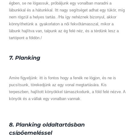
égben, se ne lógassuk, próbáljunk egy vonalban maradni a
lábunkkal és a hátunkkal. Itt nagy segítséget adhat egy tükör, míg
nem rögzül a helyes tartás. /Ha így nehéznek bizonyul, akkor
könnyíthetünk a gyakorlaton a női fekvőtámasszal, mikor a
lábunk hajlítva van, talpunk az ég felé néz, és a térdünk lesz a
tartópont a földön./
7. Planking
Amire figyeljünk: itt is fontos hogy a fenék ne lógjon, és ne is
pucsítsunk, törekedjünk az egy vonal megtartására. Kis
terpeszben, hajlított könyökkel támaszkodunk, a föld felé nézve. A
könyök és a vállak egy vonalban vannak.
8. Planking oldaltartásban
csípőemeléssel