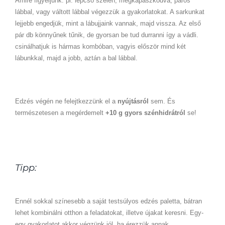
Amire figyeljünk: pl. lépcső szélén, megkapaszkodva, páros
lábbal, vagy váltott lábbal végezzük a gyakorlatokat. A sarkunkat
lejjebb engedjük, mint a lábujjaink vannak, majd vissza. Az első
pár db könnyűnek tűnik, de gyorsan be tud durranni így a vádli.
csinálhatjuk is hármas kombóban, vagyis először mind két
lábunkkal, majd a jobb, aztán a bal lábbal.
Edzés végén ne felejtkezzünk el a
nyújtásról
sem. És
természetesen a megérdemelt
+10 g gyors szénhidrátról
se!
Tipp:
Ennél sokkal színesebb a saját testsúlyos edzés paletta, bátran
lehet kombinálni otthon a feladatokat, illetve újakat keresni. Egy-
egy gyakorlatot akkor végzünk jól, ha érezzük annak