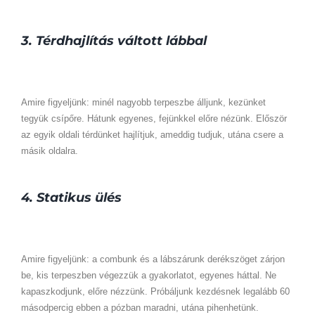
3. Térdhajlítás váltott lábbal
Amire figyeljünk: minél nagyobb terpeszbe álljunk, kezünket
tegyük csípőre. Hátunk egyenes, fejünkkel előre nézünk. Először
az egyik oldali térdünket hajlítjuk, ameddig tudjuk, utána csere a
másik oldalra.
4. Statikus ülés
Amire figyeljünk: a combunk és a lábszárunk derékszöget zárjon
be, kis terpeszben végezzük a gyakorlatot, egyenes háttal. Ne
kapaszkodjunk, előre nézzünk. Próbáljunk kezdésnek legalább 60
másodpercig ebben a pózban maradni, utána pihenhetünk.