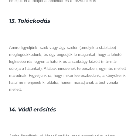
emeljük el a talajtól a lábainkat és a törzsünket is.
13. Tolóckodás
Amire figyeljünk: szék vagy ágy szélén (amelyik a stabilabb)
megfogódzkodunk, és úgy engedjük le magunkat, hogy a lehető
legkisebb rés legyen a hátunk és a szék/ágy között (már-már
súrolja a hátunkat). A lábak nincsenek terpeszben, egymás mellett
maradnak. Figyeljünk rá, hogy mikor leereszkedünk, a könyökeink
hátul ne menjenek ki oldalra, hanem maradjanak a test vonala
mellett.
14. Vádli erősítés