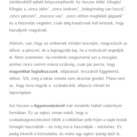
sérülésekből adódó kényszerpihenőt. Az összes többi: kifogás!
Kifogás a „nincs időm”, „nincs kedvem”, „hideg/meleg van hozzá”,
„nincs pénzem”, „messze van”, „nincs otthon megfelelő géppark”
és a felsorolás végtelen, csak elég kreatívnak kell lennünk, hogy
hazudjunk maguknak.
Aláírom, van, hogy az embernek minden összejön, megcsúszik az
idővel, a pénzzel, de a legnagyobb baj, ha a motivációt engedjük
el. Most szeretném, ha mindenki megismerné azt a mozgást,
amihez nincs semmi másra szükség, csak pár percre, hogy
magunkkal foglalkozzunk
, időjárástól, évszaktól függetlenül,
otthon. Sőt, még a lakás mérete sem okozhat gondot. Pláne nem
az, hogy hova tegyük a szobabiciklit, ellipszis trénert és
taposógépet.
Azt hiszem a
fegyencedzésről
már mindenki hallott valamilyen
formában. Ez az egész onnan indult, hogy a
szabadságvesztésüket töltők a celláikban jobb híján a saját testük
tömegét használták – és még ma is használják – edzéshez. Ez
pedig kikerült a köztudatba, és máris egy egész iparág épül rá.