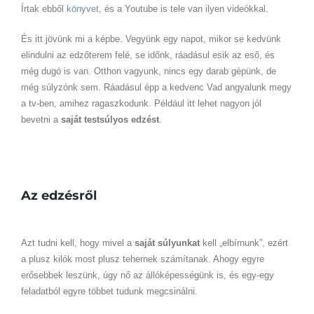
Írtak ebből
könyvet
, és a Youtube is tele van ilyen videókkal.
És itt jövünk mi a képbe. Vegyünk egy napot, mikor se kedvünk
elindulni az edzőterem felé, se időnk, ráadásul esik az eső, és
még dugó is van. Otthon vagyunk, nincs egy darab gépünk, de
még súlyzónk sem. Ráadásul épp a kedvenc Vad angyalunk megy
a tv-ben, amihez ragaszkodunk. Például itt lehet nagyon jól
bevetni a
saját testsúlyos edzést
.
Az edzésről
Azt tudni kell, hogy mivel a
saját súlyunkat
kell „elbírnunk”, ezért
a plusz kilók most plusz tehernek számítanak. Ahogy egyre
erősebbek leszünk, úgy nő az állóképességünk is, és egy-egy
feladatból egyre többet tudunk megcsinálni.