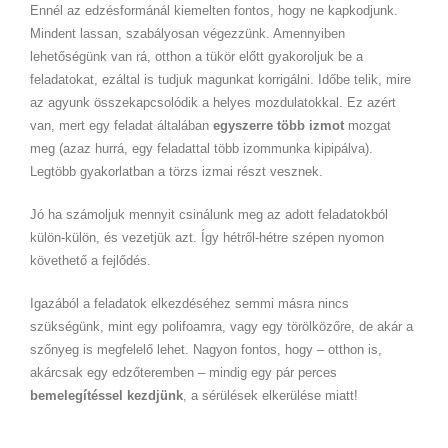
Ennél az edzésformánál kiemelten fontos, hogy ne kapkodjunk.
Mindent lassan, szabályosan végezzünk. Amennyiben
lehetőségünk van rá, otthon a tükör előtt gyakoroljuk be a
feladatokat, ezáltal is tudjuk magunkat korrigálni. Időbe telik, mire
az agyunk összekapcsolódik a helyes mozdulatokkal. Ez azért
van, mert egy feladat általában
egyszerre több izmot
mozgat
meg (azaz hurrá, egy feladattal több izommunka kipipálva).
Legtöbb gyakorlatban a törzs izmai részt vesznek.
Jó ha számoljuk mennyit csinálunk meg az adott feladatokból
külön-külön, és vezetjük azt. Így hétről-hétre szépen nyomon
követhető a fejlődés.
Igazából a feladatok elkezdéséhez semmi másra nincs
szükségünk, mint egy polifoamra, vagy egy törölközőre, de akár a
szőnyeg is megfelelő lehet. Nagyon fontos, hogy – otthon is,
akárcsak egy edzőteremben – mindig egy pár perces
bemelegítéssel kezdjünk
, a sérülések elkerülése miatt!