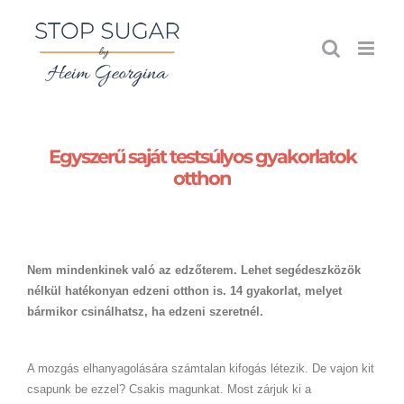
Kihagyás
Egyszerű saját testsúlyos gyakorlatok
otthon
Nem mindenkinek való az edzőterem. Lehet segédeszközök
nélkül hatékonyan edzeni otthon is. 14 gyakorlat, melyet
bármikor csinálhatsz, ha edzeni szeretnél.
A mozgás elhanyagolására számtalan kifogás létezik. De vajon kit
csapunk be ezzel? Csakis magunkat. Most zárjuk ki a