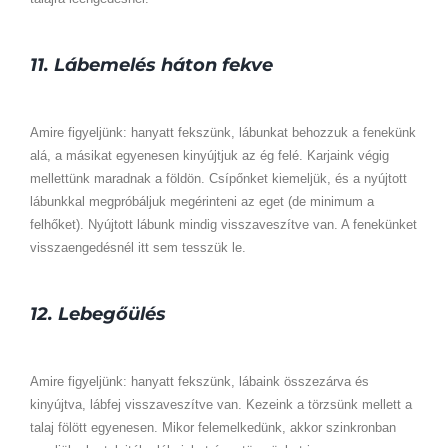
11. Lábemelés háton fekve
Amire figyeljünk: hanyatt fekszünk, lábunkat behozzuk a fenekünk
alá, a másikat egyenesen kinyújtjuk az ég felé. Karjaink végig
mellettünk maradnak a földön. Csípőnket kiemeljük, és a nyújtott
lábunkkal megpróbáljuk megérinteni az eget (de minimum a
felhőket). Nyújtott lábunk mindig visszaveszítve van. A fenekünket
visszaengedésnél itt sem tesszük le.
12. Lebegőülés
Amire figyeljünk: hanyatt fekszünk, lábaink összezárva és
kinyújtva, lábfej visszaveszítve van. Kezeink a törzsünk mellett a
talaj fölött egyenesen. Mikor felemelkedünk, akkor szinkronban