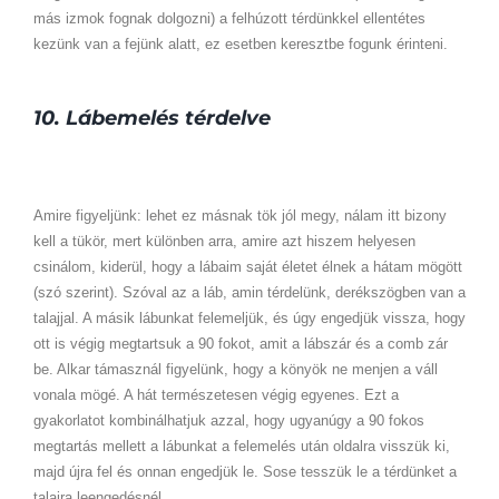
más izmok fognak dolgozni) a felhúzott térdünkkel ellentétes
kezünk van a fejünk alatt, ez esetben keresztbe fogunk érinteni.
10. Lábemelés térdelve
Amire figyeljünk: lehet ez másnak tök jól megy, nálam itt bizony
kell a tükör, mert különben arra, amire azt hiszem helyesen
csinálom, kiderül, hogy a lábaim saját életet élnek a hátam mögött
(szó szerint). Szóval az a láb, amin térdelünk, derékszögben van a
talajjal. A másik lábunkat felemeljük, és úgy engedjük vissza, hogy
ott is végig megtartsuk a 90 fokot, amit a lábszár és a comb zár
be. Alkar támasznál figyelünk, hogy a könyök ne menjen a váll
vonala mögé. A hát természetesen végig egyenes. Ezt a
gyakorlatot kombinálhatjuk azzal, hogy ugyanúgy a 90 fokos
megtartás mellett a lábunkat a felemelés után oldalra visszük ki,
majd újra fel és onnan engedjük le. Sose tesszük le a térdünket a
talajra leengedésnél.