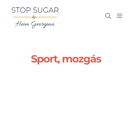
Kihagyás
Sport, mozgás