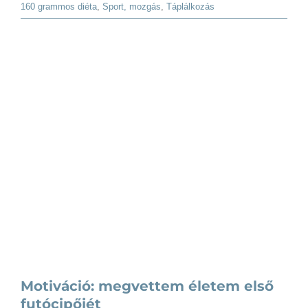
160 grammos diéta
,
Sport, mozgás
,
Táplálkozás
t
Motiváció: megvettem életem első
futócipőjét