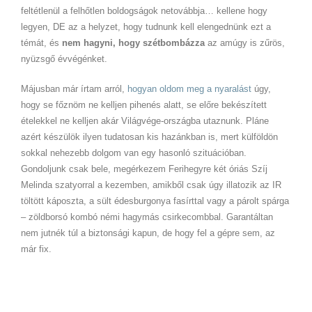
feltétlenül a felhőtlen boldogságok netovábbja… kellene hogy
legyen, DE az a helyzet, hogy tudnunk kell elengednünk ezt a
témát, és
nem hagyni, hogy szétbombázza
az amúgy is zűrös,
nyüzsgő évvégénket.
Májusban már írtam arról,
hogyan oldom meg a nyaralást
úgy,
hogy se főznöm ne kelljen pihenés alatt, se előre bekészített
ételekkel ne kelljen akár Világvége-országba utaznunk. Pláne
azért készülök ilyen tudatosan kis hazánkban is, mert külföldön
sokkal nehezebb dolgom van egy hasonló szituációban.
Gondoljunk csak bele, megérkezem Ferihegyre két óriás Szíj
Melinda szatyorral a kezemben, amikből csak úgy illatozik az IR
töltött káposzta, a sült édesburgonya fasírttal vagy a párolt spárga
– zöldborsó kombó némi hagymás csirkecombbal. Garantáltan
nem jutnék túl a biztonsági kapun, de hogy fel a gépre sem, az
már fix.