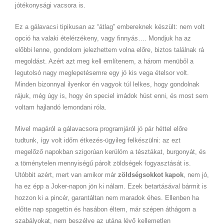
jótékonysági vacsora is.
Ez a gálavacsi tipikusan az “átlag” embereknek készült: nem volt
opció ha valaki ételérzékeny, vagy finnyás…. Mondjuk ha az
előbbi lenne, gondolom jelezhettem volna előre, biztos találnak rá
megoldást. Azért azt meg kell említenem, a három menüből a
legutolsó nagy meglepetésemre egy jó kis vega ételsor volt.
Minden bizonnyal ilyenkor én vagyok túl lelkes, hogy gondolnak
rájuk, még úgy is, hogy én speciel imádok húst enni, és most sem
voltam hajlandó lemondani róla.
Mivel magáról a gálavacsora programjáról jó pár héttel előre
tudtunk, így volt időm étkezés-ügyileg felkészülni: az ezt
megelőző napokban szigorúan kerülöm a tésztákat, burgonyát, és
a töménytelen mennyiségű párolt zöldségek fogyasztását is.
Utóbbit azért, mert van amikor már
zöldségsokkot kapok
, nem jó,
ha ez épp a Joker-napon jön ki nálam. Ezek betartásával bármit is
hozzon ki a pincér, garantáltan nem maradok éhes. Ellenben ha
előtte nap spagettin és hasábon éltem, már szépen áthágom a
szabályokat, nem beszélve az utána lévő kellemetlen