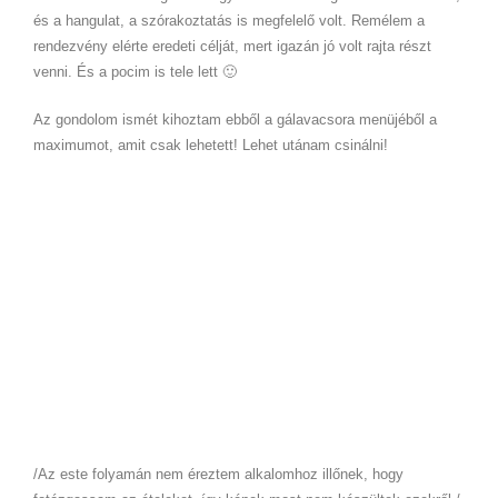
és a hangulat, a szórakoztatás is megfelelő volt. Remélem a
rendezvény elérte eredeti célját, mert igazán jó volt rajta részt
venni. És a pocim is tele lett 🙂
Az gondolom ismét kihoztam ebből a gálavacsora menüjéből a
maximumot, amit csak lehetett! Lehet utánam csinálni!
/Az este folyamán nem éreztem alkalomhoz illőnek, hogy