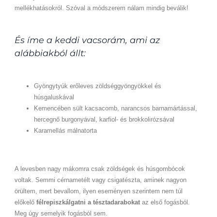
mellékhatásokról. Szóval a módszerem nálam mindig beválik!
És íme a keddi vacsorám, ami az
alábbiakból állt:
Gyöngytyúk erőleves zöldséggyöngyökkel és
húsgaluskával
Kemencében sült kacsacomb, narancsos barnamártással,
hercegnő burgonyával, karfiol- és brokkolirózsával
Karamellás málnatorta
A levesben nagy mákomra csak zöldségek és húsgombócok
voltak. Semmi cérnametélt vagy csigatészta, aminek nagyon
örültem, mert bevallom, ilyen eseményen szerintem nem túl
előkelő
félrepiszkálgatni a tésztadarabokat
az első fogásból.
Meg úgy semelyik fogásból sem.