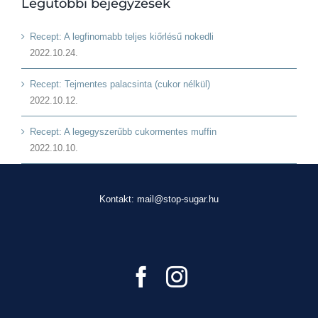
Legutóbbi bejegyzések
Recept: A legfinomabb teljes kiőrlésű nokedli
2022.10.24.
Recept: Tejmentes palacsinta (cukor nélkül)
2022.10.12.
Recept: A legegyszerűbb cukormentes muffin
2022.10.10.
Kontakt: mail@stop-sugar.hu