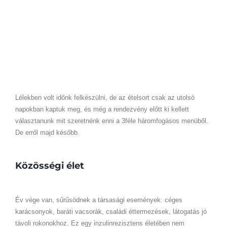
Lélekben volt időnk felkészülni, de az ételsort csak az utolsó
napokban kaptuk meg, és még a rendezvény előtt ki kellett
választanunk mit szeretnénk enni a 3féle háromfogásos menüből.
De erről majd később.
Közösségi élet
Év vége van, sűrűsödnek a társasági események: céges
karácsonyok, baráti vacsorák, családi éttermezések, látogatás jó
távoli rokonokhoz. Ez egy inzulinrezisztens életében nem