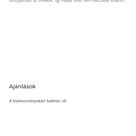
fotózgassam az ételeket, így képek most nem készültek ezekről./
Ajánlások
A kedvezményekért kattints rá!