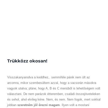
Trükközz okosan!
Visszakanyarodva a keddhez, semmiféle pánik nem ült az
arcomra, mikor szembesültem azzal, hogy a vacsorán másokra
vagyok utalva; pláne, hogy A, B és C menüből is lehetőségem volt
választani. De nem parázok étteremben, családi összejöveteleken
és sehol, ahol elvileg kéne. Nem, és nem. Nem fogok, mert sokkal
jobban
szeretném jól érezni magam
. Ilyen volt a mostani