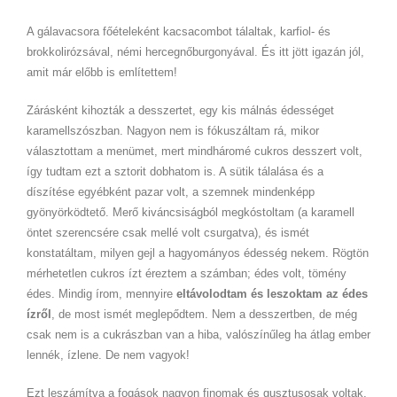
A gálavacsora főételeként kacsacombot tálaltak, karfiol- és
brokkolirózsával, némi hercegnőburgonyával. És itt jött igazán jól,
amit már előbb is említettem!
Zárásként kihozták a desszertet, egy kis málnás édességet
karamellszószban. Nagyon nem is fókuszáltam rá, mikor
választottam a menümet, mert mindháromé cukros desszert volt,
így tudtam ezt a sztorit dobhatom is. A sütik tálalása és a
díszítése egyébként pazar volt, a szemnek mindenképp
gyönyörködtető. Merő kiváncsiságból megkóstoltam (a karamell
öntet szerencsére csak mellé volt csurgatva), és ismét
konstatáltam, milyen gejl a hagyományos édesség nekem. Rögtön
mérhetetlen cukros ízt éreztem a számban; édes volt, tömény
édes. Mindig írom, mennyire
eltávolodtam és leszoktam az édes
ízről
, de most ismét meglepődtem. Nem a desszertben, de még
csak nem is a cukrászban van a hiba, valószínűleg ha átlag ember
lennék, ízlene. De nem vagyok!
Ezt leszámítva a fogások nagyon finomak és gusztusosak voltak,