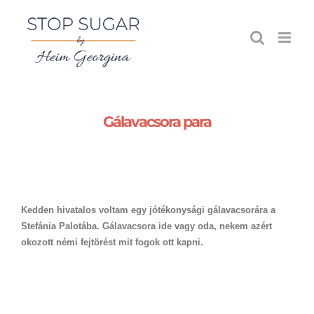
Kihagyás
Gálavacsora para
Kedden hivatalos voltam egy jótékonysági gálavacsorára a
Stefánia Palotába. Gálavacsora ide vagy oda, nekem azért
okozott némi fejtörést mit fogok ott kapni.