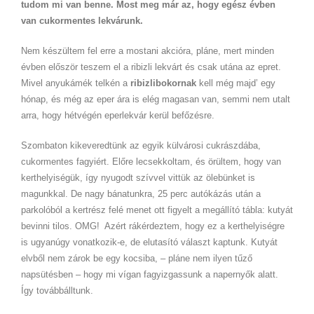
tudom mi van benne. Most meg már az, hogy egész évben
van cukormentes lekvárunk.
Nem készültem fel erre a mostani akcióra, pláne, mert minden
évben először teszem el a ribizli lekvárt és csak utána az epret.
Mivel anyukámék telkén a
ribizlibokornak
kell még majd’ egy
hónap, és még az eper ára is elég magasan van, semmi nem utalt
arra, hogy hétvégén eperlekvár kerül befőzésre.
Szombaton kikeveredtünk az egyik külvárosi cukrászdába,
cukormentes fagyiért. Előre lecsekkoltam, és örültem, hogy van
kerthelyiségük, így nyugodt szívvel vittük az ölebünket is
magunkkal. De nagy bánatunkra, 25 perc autókázás után a
parkolóból a kertrész felé menet ott figyelt a megállító tábla: kutyát
bevinni tilos. OMG! Azért rákérdeztem, hogy ez a kerthelyiségre
is ugyanúgy vonatkozik-e, de elutasító választ kaptunk. Kutyát
elvből nem zárok be egy kocsiba, – pláne nem ilyen tűző
napsütésben – hogy mi vígan fagyizgassunk a napernyők alatt.
Így továbbálltunk.