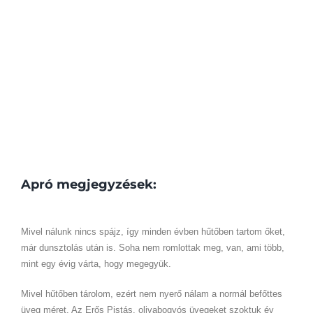
Apró megjegyzések:
Mivel nálunk nincs spájz, így minden évben hűtőben tartom őket,
már dunsztolás után is. Soha nem romlottak meg, van, ami több,
mint egy évig várta, hogy megegyük.
Mivel hűtőben tárolom, ezért nem nyerő nálam a normál befőttes
üveg méret. Az Erős Pistás, olivabogyós üvegeket szoktuk év