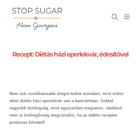
Kihagyás
Recept: Diétás házi eperlekvár, édesítővel
Nem sok csodálatosabb dolgot tudok mondani, mint mikor
télen diétás házi eperlekvár van a kamrámban. Sokkal
nagyobb boldogság, mint egyszerűen megvenni, ráadásul
nem ia ördöngősség megcsinálni, ha az alábbi receptet
pontosan követed!