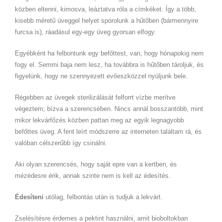
közben eltenni, kimosva, leáztatva róla a címkéket. Így a több,
kisebb méretű üveggel helyet spórolunk a hűtőben (bármennyire
furcsa is), ráadásul egy-egy üveg gyorsan elfogy.
Egyébként ha felbontunk egy befőttest, van, hogy hónapokig nem
fogy el. Semmi baja nem lesz, ha továbbra is hűtőben tároljuk, és
figyelünk, hogy ne szennyezett evőeszközzel nyúljunk bele.
Régebben az üvegek sterilizálását felforrt vízbe merítve
végeztem; bízva a szerencsében. Nincs annál bosszantóbb, mint
mikor lekvárfőzés közben pattan meg az egyik legnagyobb
befőttes üveg. A fent leírt módszerre az interneten találtam rá, és
valóban célszerűbb így csinálni.
Aki olyan szerencsés, hogy saját epre van a kertben, és
mézédesre érik, annak szinte nem is kell az édesítés.
Édesíteni
utólag, felbontás után is tudjuk a lekvárt.
Zselésítésre érdemes a pektint használni, amit bioboltokban