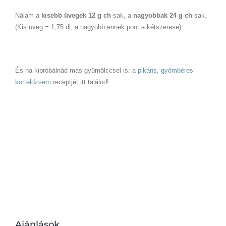
Nálam a
kisebb üvegek 12 g ch
-sak, a
nagyobbak 24 g ch
-sak.
(Kis üveg = 1,75 dl; a nagyobb ennek pont a kétszerese).
És ha kipróbálnád más gyümölccsel is: a
pikáns, gyömbéres
körteldzsem
receptjét itt találod!
Ajánlások