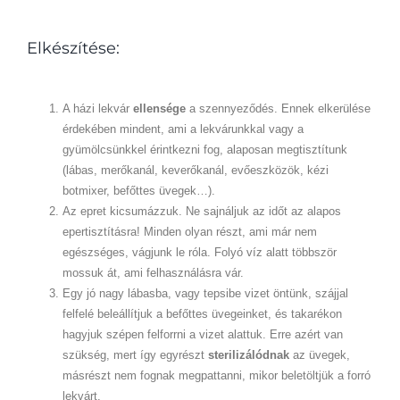
Elkészítése:
A házi lekvár
ellensége
a szennyeződés. Ennek elkerülése
érdekében mindent, ami a lekvárunkkal vagy a
gyümölcsünkkel érintkezni fog, alaposan megtisztítunk
(lábas, merőkanál, keverőkanál, evőeszközök, kézi
botmixer, befőttes üvegek…).
Az epret kicsumázzuk. Ne sajnáljuk az időt az alapos
epertisztításra! Minden olyan részt, ami már nem
egészséges, vágjunk le róla. Folyó víz alatt többször
mossuk át, ami felhasználásra vár.
Egy jó nagy lábasba, vagy tepsibe vizet öntünk, szájjal
felfelé beleállítjuk a befőttes üvegeinket, és takarékon
hagyjuk szépen felforrni a vizet alattuk. Erre azért van
szükség, mert így egyrészt
sterilizálódnak
az üvegek,
másrészt nem fognak megpattanni, mikor beletöltjük a forró
lekvárt.