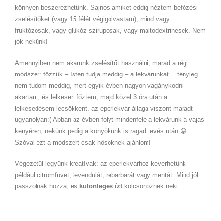
könnyen beszerezhetünk. Sajnos amiket eddig néztem befőzési
zselésítőket (vagy 15 félét végigolvastam), mind vagy
fruktózosak, vagy glükóz sziruposak, vagy maltodextrinesek. Nem
jók nekünk!
Amennyiben nem akarunk zselésítőt használni, marad a régi
módszer: főzzük – Isten tudja meddig – a lekvárunkat….tényleg
nem tudom meddig, mert egyik évben nagyon vagánykodni
akartam, és lelkesen főztem; majd közel 3 óra után a
lelkesedésem lecsökkent, az eperlekvár állaga viszont maradt
ugyanolyan:( Abban az évben folyt mindenfelé a lekvárunk a vajas
kenyéren, nekünk pedig a könyökünk is ragadt evés után 😀
Szóval ezt a módszert csak hősöknek ajánlom!
Végezetül legyünk kreatívak: az eperlekvárhoz keverhetünk
például citromfüvet, levendulát, rebarbarát vagy mentát. Mind jól
passzolnak hozzá, és
különleges ízt
kölcsönöznek neki.