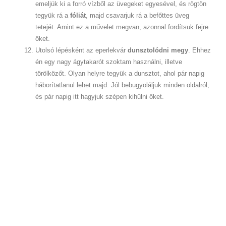
emeljük ki a forró vízből az üvegeket egyesével, és rögtön
tegyük rá a
fóliát
, majd csavarjuk rá a befőttes üveg
tetejét. Amint ez a művelet megvan, azonnal fordítsuk fejre
őket.
Utolsó lépésként az eperlekvár
dunsztolódni megy
. Ehhez
én egy nagy ágytakarót szoktam használni, illetve
törölközőt. Olyan helyre tegyük a dunsztot, ahol pár napig
háborítatlanul lehet majd. Jól bebugyoláljuk minden oldalról,
és pár napig itt hagyjuk szépen kihűlni őket.