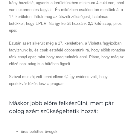
Irány hazafelé, ugyanis a kerületünkben minimum 4 cuki van, ahol
van cukormentes fagylalt. És miközben csalódottan mentünk át a
17. kerületen, láttuk meg az útszéli zöldségest, hatalmas
betűkkel, hogy EPER! Na így került hozzánk
2,5 kiló
szép, piros
eper.
Ezután azért sikerült még a 17. kerületben, a Violetta fagyizóban
fagyiznunk is, és csak estefelé döbbentünk rá, hogy előbb rohadna
ránk ennyi eper, mint hogy meg tudnánk enni. Pláne, hogy még az
előző napi adag is a hűtőben figyelt.
Szóval muszáj volt tenni ellene 🙂 Így evidens volt, hogy
eperlekvár főzés lesz a program.
Máskor jobb előre felkészülni, mert pár
dolog azért szükségeltetik hozzá:
üres befőttes üvegek