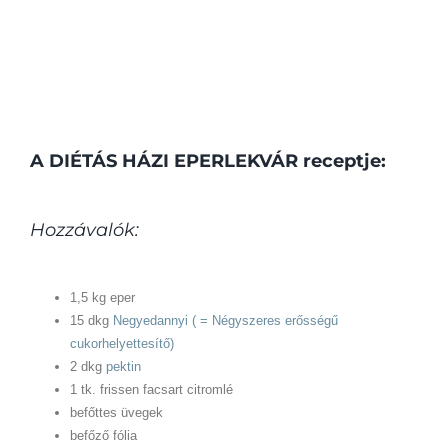
A DIÉTÁS HÁZI EPERLEKVÁR receptje:
Hozzávalók:
1,5 kg eper
15 dkg
Negyedannyi ( = Négyszeres erősségű
cukorhelyettesítő)
2 dkg
pektin
1 tk. frissen facsart citromlé
befőttes üvegek
befőző fólia