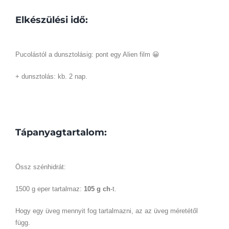
Elkészülési idő:
Pucolástól a dunsztolásig: pont egy Alien film 😀
+ dunsztolás: kb. 2 nap.
Tápanyagtartalom:
Össz szénhidrát:
1500 g eper tartalmaz:
105 g ch
-t.
Hogy egy üveg mennyit fog tartalmazni, az az üveg méretétől
függ.