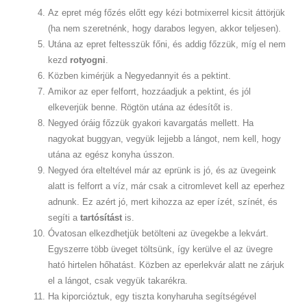
Az epret még főzés előtt egy kézi botmixerrel kicsit áttörjük
(ha nem szeretnénk, hogy darabos legyen, akkor teljesen).
Utána az epret feltesszük főni, és addig főzzük, míg el nem
kezd
rotyogni
.
Közben kimérjük a Negyedannyit és a pektint.
Amikor az eper felforrt, hozzáadjuk a pektint, és jól
elkeverjük benne. Rögtön utána az édesítőt is.
Negyed óráig főzzük gyakori kavargatás mellett. Ha
nagyokat buggyan, vegyük lejjebb a lángot, nem kell, hogy
utána az egész konyha ússzon.
Negyed óra elteltével már az eprünk is jó, és az üvegeink
alatt is felforrt a víz, már csak a citromlevet kell az eperhez
adnunk. Ez azért jó, mert kihozza az eper ízét, színét, és
segíti a
tartósítást
is.
Óvatosan elkezdhetjük betölteni az üvegekbe a lekvárt.
Egyszerre több üveget töltsünk, így kerülve el az üvegre
ható hirtelen hőhatást. Közben az eperlekvár alatt ne zárjuk
el a lángot, csak vegyük takarékra.
Ha kiporcióztuk, egy tiszta konyharuha segítségével