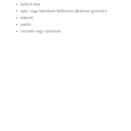
befőző fólia
eper, vagy bármilyen befőzésre alkalmas gyümölcs
édesítő
pektin
citromlé vagy citromsav.