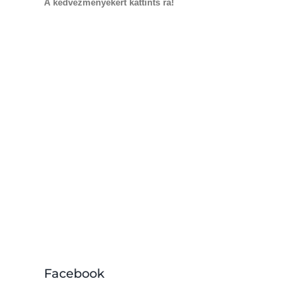
A kedvezményekért kattints rá!
Facebook