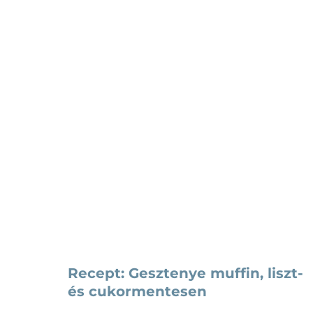
e
Feszültség. Stressz.
Inzulinrezisztencia.
160 grammos diéta
Recept: Gesztenye muffin, liszt-
és cukormentesen