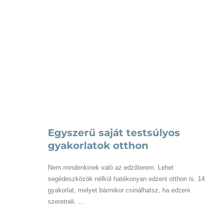
Recept: Baconbe
tok
tekert csirkemell
őzgerinc formában
Receptek
Egyszerű saját testsúlyos
gyakorlatok otthon
Nem mindenkinek való az edzőterem. Lehet
segédeszközök nélkül hatékonyan edzeni otthon is. 14
gyakorlat, melyet bármikor csinálhatsz, ha edzeni
szeretnél. …