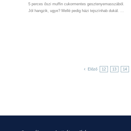
5 perces őszi muffin cukormentes gesztenyemasszából.
Jól hangzik, ugye? Mellé pedig házi tejszínhab dukál. …
Előző
12
13
14