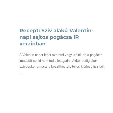
Recept: Szív alakú Valentin-
napi sajtos pogácsa IR
verzióban
A Valentin-napot lehet szeretni vagy utálni, de a pogácsa
imádatát senki nem tudja letagadni. Akkor pedig akár
szívecske formára is készíthetitek, teljes kiőrlésű lisztből.
…