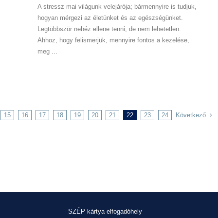
A stressz mai világunk velejárója; bármennyire is tudjuk,
hogyan mérgezi az életünket és az egészségünket.
Legtöbbször nehéz ellene tenni, de nem lehetetlen.
Ahhoz, hogy felismerjük, mennyire fontos a kezelése,
meg ...
Következő
15
16
17
18
19
20
21
22
23
24
SZÉP kártya elfogadóhely