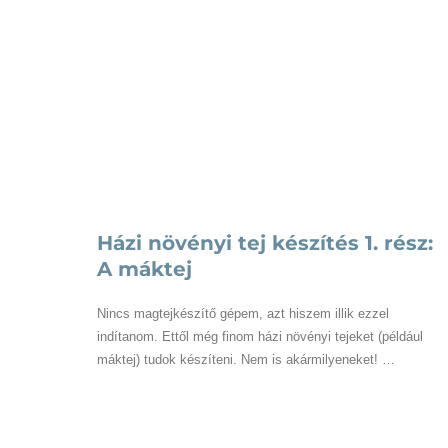
Táplálékkiegészítők
pajzsmirigyre és
inzulinrezisztenciára 
160 grammos diéta
Táplálkozás
Házi növényi tej készítés 1. rész:
A máktej
Nincs magtejkészítő gépem, azt hiszem illik ezzel
indítanom. Ettől még finom házi növényi tejeket (például
máktej) tudok készíteni. Nem is akármilyeneket! …