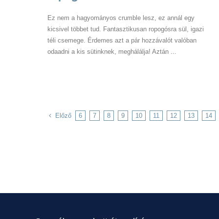
Ez nem a hagyományos crumble lesz, ez annál egy
kicsivel többet tud. Fantasztikusan ropogósra sül, igazi
téli csemege. Érdemes azt a pár hozzávalót valóban
odaadni a kis sütinknek, meghálálja! Aztán ...
Előző
6
7
8
9
10
11
12
13
14