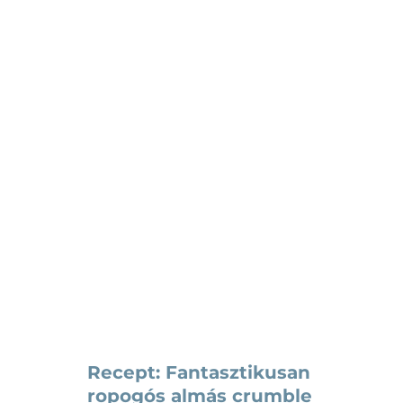
Recept: Pikáns
barackos csirkekock
Receptek
Recept: Fantasztikusan
ropogós almás crumble