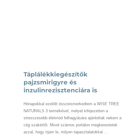
is
Táplálékkiegészítők
pajzsmirigyre és
inzulinrezisztenciára is
Hónapokkal ezelőtt összeismerkedtem a WISE TREE
NATURALS 3 termékével, melyet kifejezetten a
stresszesebb életmód felhagyására ajánlottak nekem a
cég szakértői. Mivel számos portálon megkerestetek
azzal, hogy írjam le, milyen tapasztalatokkal ...