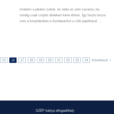
Imádom a pikáns ízeket, és talán az sem zavarna, ha
mindig csak csípős ételeken kéne élnem. Így hozta össze
sors a konyhámban a őszibarackot a chili paprikával. …
Következő
15
16
17
18
19
20
21
22
23
24
SZÉP kártya elfogadóhely