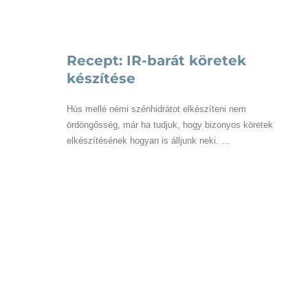
Receptek
Recept: IR-barát köretek
készítése
Hús mellé némi szénhidrátot elkészíteni nem
ördöngősség, már ha tudjuk, hogy bizonyos köretek
elkészítésének hogyan is álljunk neki. …