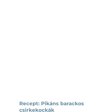
ák
Recept: Pikáns barackos
csirkekockák