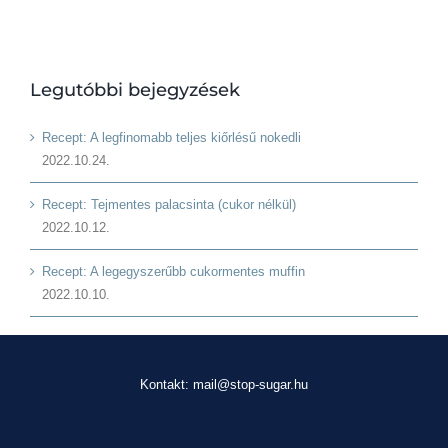
Legutóbbi bejegyzések
Recept: A legfinomabb teljes kiőrlésű nokedli
2022.10.24.
Recept: Tejmentes palacsinta (cukor nélkül)
2022.10.12.
Recept: A legegyszerűbb cukormentes muffin
2022.10.10.
Kontakt: mail@stop-sugar.hu