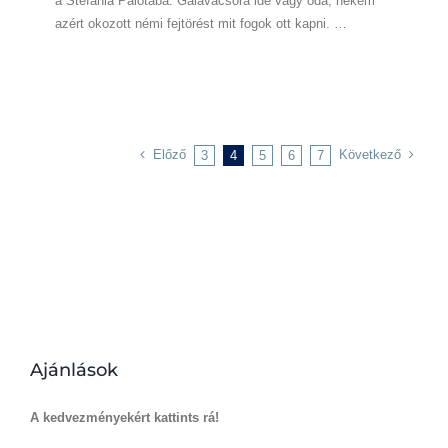
a Stefánia Palotába. Gálavacsora ide vagy oda, nekem
azért okozott némi fejtörést mit fogok ott kapni. …
Előző
Következő
3
4
5
6
7
Ajánlások
A kedvezményekért kattints rá!