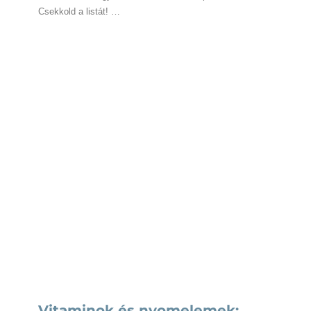
Csekkold a listát! …
Vitaminok és nyomelemek: