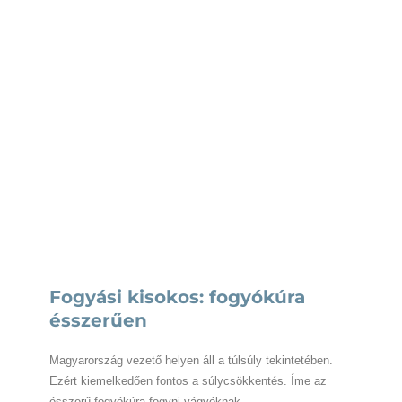
Fogyási kisokos: fogyókúra
ésszerűen
Magyarország vezető helyen áll a túlsúly tekintetében.
Ezért kiemelkedően fontos a súlycsökkentés. Íme az
ésszerű fogyókúra fogyni vágyóknak. …