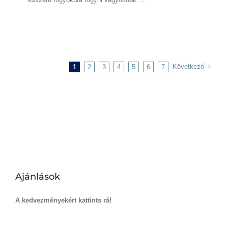
Következő
1
2
3
4
5
6
7
Ajánlások
A kedvezményekért kattints rá!