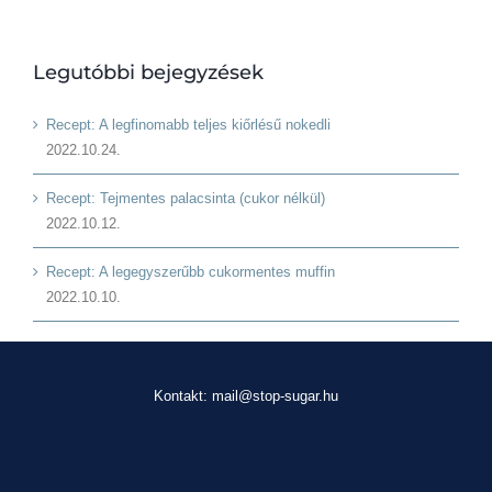
Legutóbbi bejegyzések
Recept: A legfinomabb teljes kiőrlésű nokedli
2022.10.24.
Recept: Tejmentes palacsinta (cukor nélkül)
2022.10.12.
Recept: A legegyszerűbb cukormentes muffin
2022.10.10.
Kontakt: mail@stop-sugar.hu