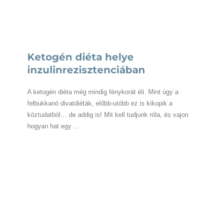
Ketogén diéta helye
inzulinrezisztenciában
A ketogén diéta még mindig fénykorát éli. Mint úgy a
felbukkanó divatdiéták, előbb-utóbb ez is kikopik a
köztudatból… de addig is! Mit kell tudjunk róla, és vajon
hogyan hat egy ...