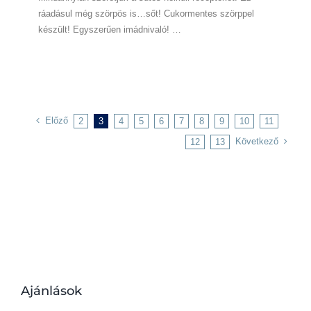
ráadásul még szörpös is…sőt! Cukormentes szörppel
készült! Egyszerűen imádnivaló! …
Előző
2
3
4
5
6
7
8
9
10
11
Következő
12
13
Ajánlások