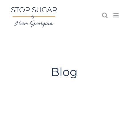
Kihagyás
Blog