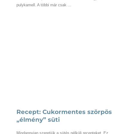
pulykamell. A többi már csak ...
Recept: Cukormentes szörpös
„élmény” süti
Mindannyian szeretjük a sütés nélküli recepteket. Ez